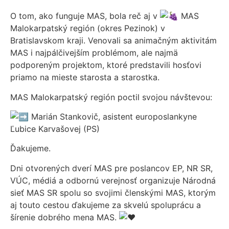
O tom, ako funguje MAS, bola reč aj v
MAS
Malokarpatský región (okres Pezinok) v
Bratislavskom kraji. Venovali sa animačným aktivitám
MAS i najpálčivejším problémom, ale najmä
podporeným projektom, ktoré predstavili hosťovi
priamo na mieste starosta a starostka.
MAS Malokarpatský región poctil svojou návštevou:
Marián Stankovič, asistent europoslankyne
Ľubice Karvašovej (PS)
Ďakujeme.
Dni otvorených dverí MAS pre poslancov EP, NR SR,
VÚC, médiá a odbornú verejnosť organizuje Národná
sieť MAS SR spolu so svojimi členskými MAS, ktorým
aj touto cestou ďakujeme za skvelú spoluprácu a
šírenie dobrého mena MAS.