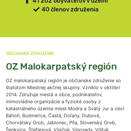
41 202 obyvateľov v území
40 členov združenia
OBČIANSKE ZDRUŽENIE
OZ Malokarpatský región
OZ malokarpatský región je občianske združenie so
štatútom Miestnej akčnej skupiny. Vzniklo v októbri
2014. Združuje mestá a obce, podnikateľov,
mimovládne organizácie a fyzické osoby z
katastrálneho územia miest Modra a Svätý Jur a obcí
Báhoň, Budmerice, Častá, Doľany, Dubová,
Chorvátsky Grob, Jablonec, Píla, Slovenský Grob,
Šenkvice, Štefanová, Viničné, Vinosady, Vištuk.