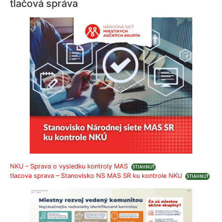
tlačová správa
NKU – Sprava o vysledku kontroly MAS
STIAHNUŤ
tlacova sprava – Stanovisko NS MAS SR ku kontrole NKU
STIAHNUŤ