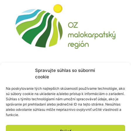
KONTAKT
Spravujte súhlas so súbormi
cookie
OZ Malokarpatský región
Hlavná 168, 900 89 Častá
Na poskytovanie tých najlepších skúseností používame technológie, ako
sú súbory cookie na ukladanie a/alebo prístup k informáciám o zariadení.
IČO: 42364892
Súhlas s týmito technológiami nám umožní spracovávať údaje, ako je
správanie pri prehliadaní alebo jedinečné ID na tejto stránke. Nesúhlas
štatutárny zástupca:
alebo odvolanie súhlasu môže nepriaznivo ovplyvniť určité vlastnosti a
Ing. Ivan Patoprstý – predseda združenia
funkcie.
e-mail:
info@malokarpatskyregion.sk