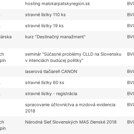
hosting malokarpatskyregion.sk
BV
.
stravné lístky 110 ks
BV
.
stravné lístky 19 ks
BV
dárska
kurz "Destinačný manažment"
BV
ch
seminár "Súčasné problémy CLLD na Slovensku
BV
pín
v intenciách budúcej politiky"
laserová tlačiareň CANON
BV
.
stravné lístky 60 ks
BV
.
stravné lístky - registrácia
BV
spracovanie účtovníctva a mzdová evidencia
BV
2018
ch
Národná Sieť Slovenských MAS členské 2018
BV
pín