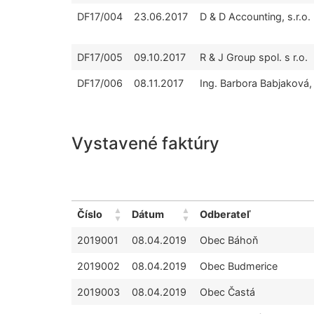
DF17/004
23.06.2017
D & D Accounting, s.r.o.
DF17/005
09.10.2017
R & J Group spol. s r.o.
DF17/006
08.11.2017
Ing. Barbora Babjaková,
Vystavené faktúry
Číslo
Dátum
Odberateľ
2019001
08.04.2019
Obec Báhoň
2019002
08.04.2019
Obec Budmerice
2019003
08.04.2019
Obec Častá