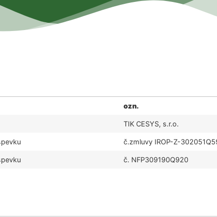
ozn.
TIK CESYS, s.r.o.
spevku
č.zmluvy IROP-Z-302051Q5
spevku
č. NFP309190Q920