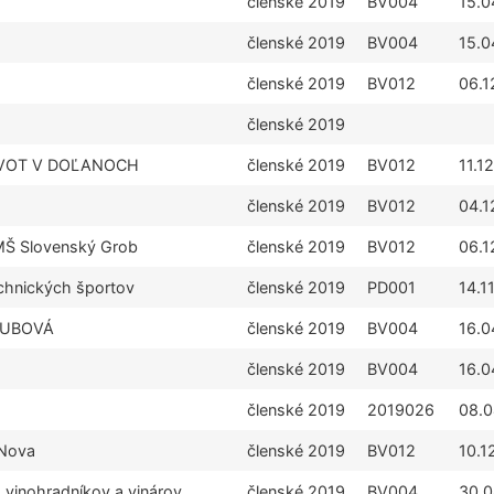
členské 2019
BV004
15.0
členské 2019
BV004
15.0
členské 2019
BV012
06.1
členské 2019
IVOT V DOĽANOCH
členské 2019
BV012
11.1
členské 2019
BV012
04.1
a MŠ Slovenský Grob
členské 2019
BV012
06.1
echnických športov
členské 2019
PD001
14.1
 DUBOVÁ
členské 2019
BV004
16.0
členské 2019
BV004
16.0
členské 2019
2019026
08.0
 Nova
členské 2019
BV012
10.1
 vinohradníkov a vinárov
členské 2019
BV004
30.0