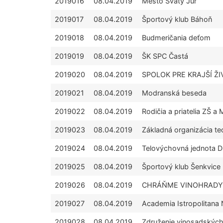
2019016
08.04.2019
Mesto Svätý Jur
2019017
08.04.2019
Športový klub Báhoň
2019018
08.04.2019
Budmeričania deťom
2019019
08.04.2019
ŠK SPC Častá
2019020
08.04.2019
SPOLOK PRE KRAJŠÍ Ž
2019021
08.04.2019
Modranská beseda
2019022
08.04.2019
Rodičia a priatelia ZŠ 
2019023
08.04.2019
Základná organizácia t
2019024
08.04.2019
Telovýchovná jednota
2019025
08.04.2019
Športový klub Šenkvice
2019026
08.04.2019
CHRÁŇME VINOHRADY
2019027
08.04.2019
Academia Istropolitana
2019028
08.04.2019
Združenie vinosadských