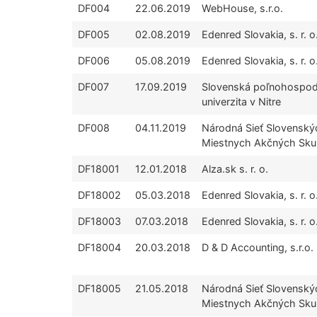
DF004
22.06.2019
WebHouse, s.r.o.
DF005
02.08.2019
Edenred Slovakia, s. r. o
DF006
05.08.2019
Edenred Slovakia, s. r. o
DF007
17.09.2019
Slovenská poľnohospo
univerzita v Nitre
DF008
04.11.2019
Národná Sieť Slovenský
Miestnych Akčných Sku
DF18001
12.01.2018
Alza.sk s. r. o.
DF18002
05.03.2018
Edenred Slovakia, s. r. o
DF18003
07.03.2018
Edenred Slovakia, s. r. o
DF18004
20.03.2018
D & D Accounting, s.r.o.
DF18005
21.05.2018
Národná Sieť Slovenský
Miestnych Akčných Sku