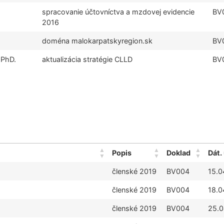
spracovanie účtovníctva a mzdovej evidencie
BV
2016
doména malokarpatskyregion.sk
BV
 PhD.
aktualizácia stratégie CLLD
BV
Popis
Doklad
Dát.
členské 2019
BV004
15.0
členské 2019
BV004
18.0
členské 2019
BV004
25.0