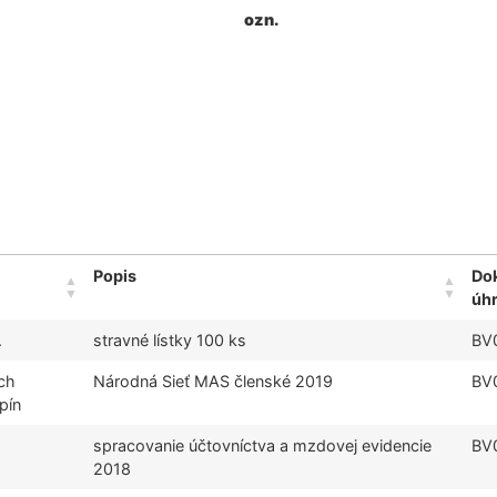
ozn.
Popis
Do
úhr
.
stravné lístky 100 ks
BV
ch
Národná Sieť MAS členské 2019
BV
pín
spracovanie účtovníctva a mzdovej evidencie
BV
2018