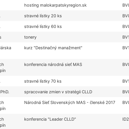
hosting malokarpatskyregion.sk
BV
.
stravné lístky 20 ks
BV
.
stravné lístky 60 ks
BV
s
tonery
BV
dárska
kurz "Destinačný manažment"
BV
ch
konferencia národná sieť MAS
BV
pín
.
stravné lístky 70 ks
BV
 PhD.
spracovanie zmien v stratégii CLLD
BV
ch
Národná Sieť Slovenských MAS - členské 2017
BV
pín
ch
konferencia "Leader CLLD"
ID
pín