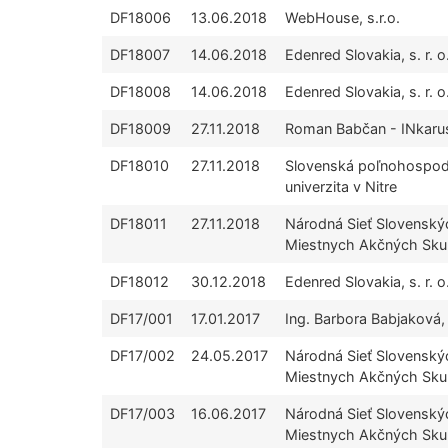
DF18006
13.06.2018
WebHouse, s.r.o.
DF18007
14.06.2018
Edenred Slovakia, s. r. o
DF18008
14.06.2018
Edenred Slovakia, s. r. o
DF18009
27.11.2018
Roman Babčan - INkaru
DF18010
27.11.2018
Slovenská poľnohospo
univerzita v Nitre
DF18011
27.11.2018
Národná Sieť Slovenský
Miestnych Akčných Sku
DF18012
30.12.2018
Edenred Slovakia, s. r. o
DF17/001
17.01.2017
Ing. Barbora Babjaková,
DF17/002
24.05.2017
Národná Sieť Slovenský
Miestnych Akčných Sku
DF17/003
16.06.2017
Národná Sieť Slovenský
Miestnych Akčných Sku